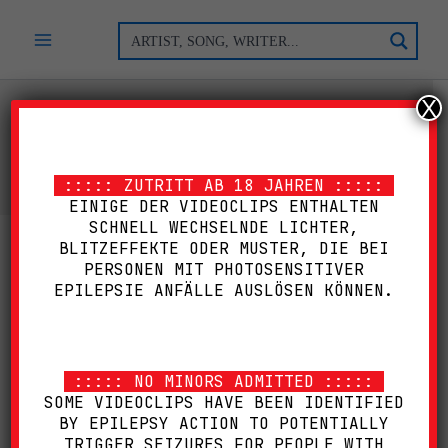
Zum
Inhalt
springen
X
ARTIST
::::: ZUTRITT AB 18 JAHREN :::::
EINIGE DER VIDEOCLIPS ENTHALTEN
SCHNELL WECHSELNDE LICHTER,
BLITZEFFEKTE ODER MUSTER, DIE BEI
ARTIST
GENRE
PLAYLIST
PERSONEN MIT PHOTOSENSITIVER
EPILEPSIE ANFÄLLE AUSLÖSEN KÖNNEN.
JAHR
GENRE
WATCHLIST
::::: NO MINORS ADMITTED :::::
SOME VIDEOCLIPS HAVE BEEN IDENTIFIED
BY EPILEPSY ACTION TO POTENTIALLY
TRIGGER SEIZURES FOR PEOPLE WITH